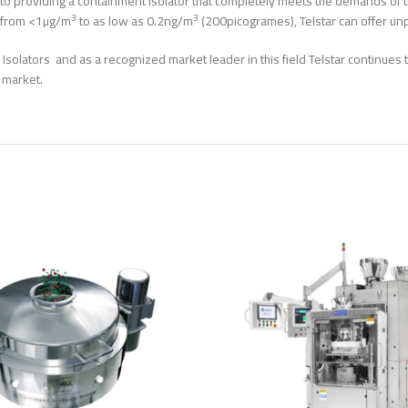
ey to providing a containment Isolator that completely meets the demands of
3
3
n from <1µg/m
to as low as 0.2ng/m
(200picogrames), Telstar can offer un
Isolators and as a recognized market leader in this field Telstar continues t
 market.