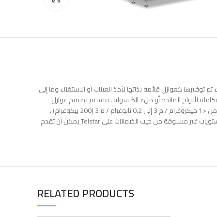
 أنحاء العالم. سواء تم توفيرها كعوازل قائمة بذاتها لأخذ العينات أو الاستغناء وما إلى
ذلك ، أو كحلول عازلة متكاملة لألواح المائدة أو ملء الكبسولة ، فقد تم تصميم عوازل Telstar ول. يعد الفهم الواضح للتطبيق الفعلي المتضمن هو المفتاح
لتوفير عازل احتواء يلبي تمامًا متطلبات العميل والعملية. مع تركيبات عزل الاحتواء التي تم التحقق من صحتها بشكل مستقل والتي توفر حماية للمشغل من <1 ميكروغرام / م 3 إلى 0.2 نانوغرام / م 3 (200 بيكوغرام) ،
يمكن أن تقدم Telstar مستويات غير مسبوقة من حيث الضمانات على OEL. تفخر Telstar للغاية بإنجازاتها في عوازل الاحتواء وبصفتها رائدة في السوق معترف بها في هذا المجال ، تواصل Telstar تحدي الحدود الحالية في
RELATED PRODUCTS