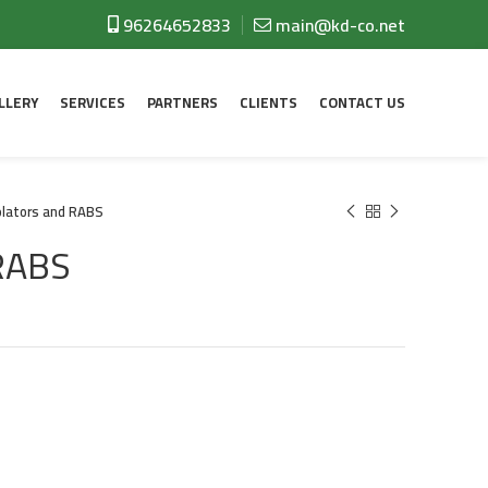
96264652833
main@kd-co.net
LLERY
SERVICES
PARTNERS
CLIENTS
CONTACT US
olators and RABS
 RABS