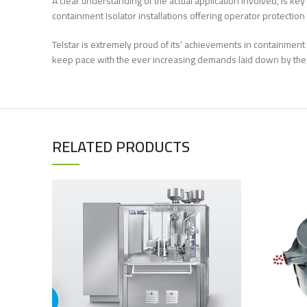
A clear understanding of the actual application involved, is k
containment Isolator installations offering operator protectio
Telstar is extremely proud of its’ achievements in containment 
keep pace with the ever increasing demands laid down by the
RELATED PRODUCTS