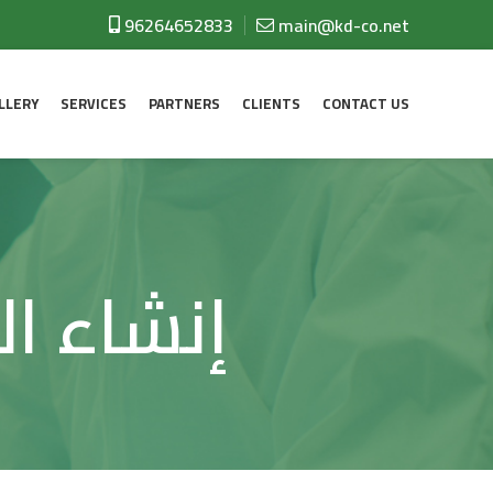
96264652833
main@kd-co.net
LLERY
SERVICES
PARTNERS
CLIENTS
CONTACT US
إنشاء ا