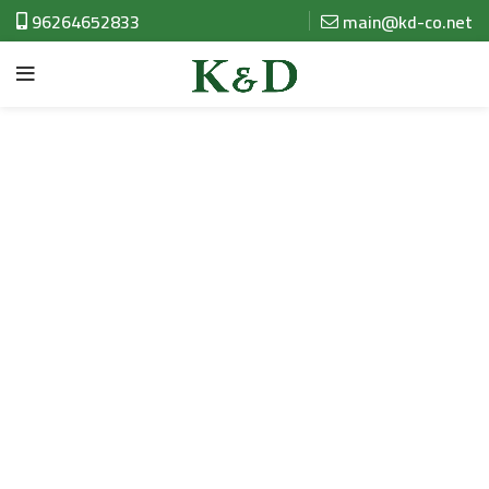
96264652833
main@kd-co.net