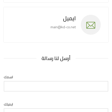
ايميل
main@kd-co.net
أرسل لنا رسالة
اسمك
ايميلك