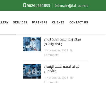
RECENT POSTS
96264652833
main@kd-co.net
يحارب زيت اللبان السرطان وحب
الشباب ويعالج الالتهابات
LLERY
SERVICES
PARTNERS
CLIENTS
CONTACT US
1 November، 2021
No
Comments
فوائد زيت الحلبة لزيادة الوزن
والجلد والشعر
1 November، 2021
No
Comments
فوائد الجرجير لجسم الإنسان
والأطفال
1 November، 2021
No
Comments