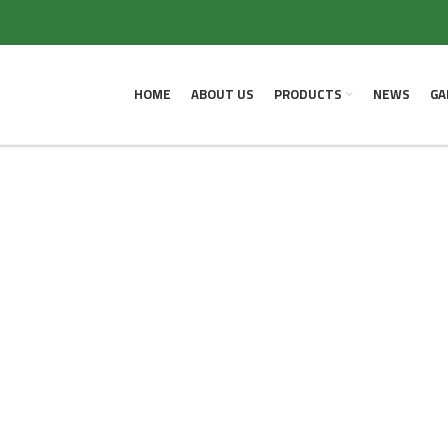
lp find a related post.
HOME
ABOUT US
PRODUCTS
NEWS
GA