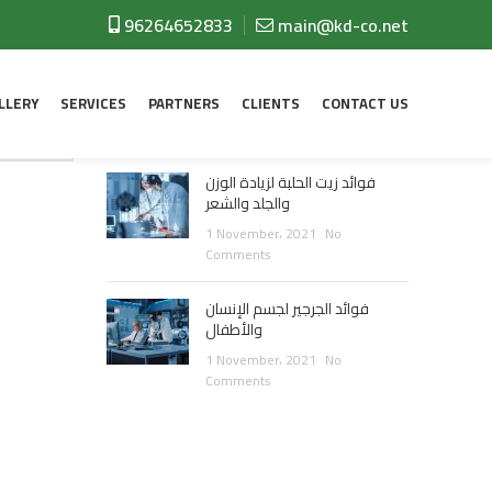
RECENT POSTS
96264652833
main@kd-co.net
يحارب زيت اللبان السرطان وحب
الشباب ويعالج الالتهابات
LLERY
SERVICES
PARTNERS
CLIENTS
CONTACT US
1 November، 2021
No
Comments
فوائد زيت الحلبة لزيادة الوزن
والجلد والشعر
1 November، 2021
No
Comments
فوائد الجرجير لجسم الإنسان
والأطفال
1 November، 2021
No
Comments