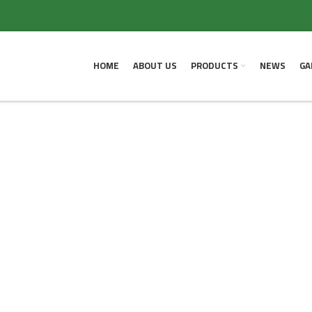
lp find a related post.
HOME
ABOUT US
PRODUCTS
NEWS
GA